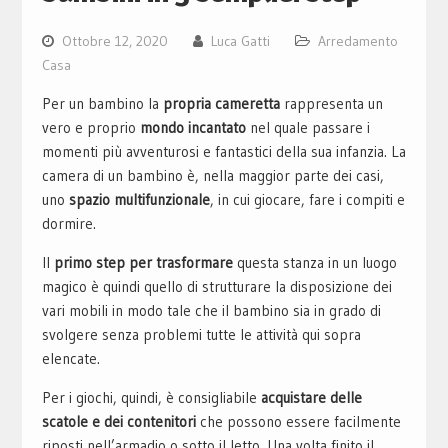
Ottobre 12, 2020
Luca Gatti
Arredamento
Casa
Per un bambino la
propria cameretta
rappresenta un
vero e proprio
mondo incantato
nel quale passare i
momenti più avventurosi e fantastici della sua infanzia. La
camera di un bambino è, nella maggior parte dei casi,
uno
spazio multifunzionale
, in cui giocare, fare i compiti e
dormire.
Il
primo step per trasformare
questa stanza in un luogo
magico è quindi quello di strutturare la disposizione dei
vari mobili in modo tale che il bambino sia in grado di
svolgere senza problemi tutte le attività qui sopra
elencate.
Per i giochi, quindi, è consigliabile
acquistare delle
scatole e dei contenitori
che possono essere facilmente
riposti nell’armadio o sotto il letto. Una volta finito il