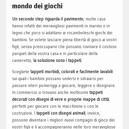
mondo dei giochi
Un secondo step riguarda il pavimento
; molte case
hanno infatti dei meravigliosi pavimenti in marmo o in
legno che poco si adattano ai rocamboleschi giochi dei
bambini. Se volete lasciare piena libertà di gioco ai vostri
figli, senza preoccuparvi che possano rovinare il costoso
parquet della vostra casa e in particolare della
cameretta,
la soluzione sono i tappeti
.
Scegliete
tappeti morbidi, colorati e facilmente lavabili
sui quali i bambini possano sedersi e sdraiarsi per
passare interi pomeriggi a giocare, leggere o disegnare.
In commercio si trovano anche moltissimi
tappeti
decorati con disegni di vere e proprie mappe di città
,
perfetti per giocare con le macchinine o con le
costruzioni. I
tappeti con disegni animali
, invece,
possono diventare i migliori nuovi compagni di gioco dei
vostri figli e li accompagneranno nelle loro meravigliose