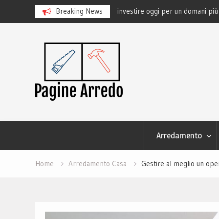
: investire oggi per un domani più
Breaking News
Il piacere degli spazi esterni: l
outdoor di qualità
Skip
to
content
Arredamento
Home
Arredamento Casa
Gestire al meglio un ope