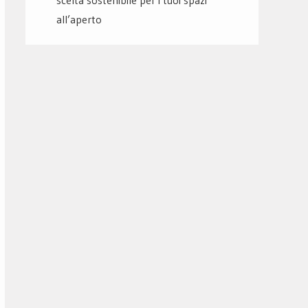
scelta sostenibile per i tuoi spazi
all’aperto