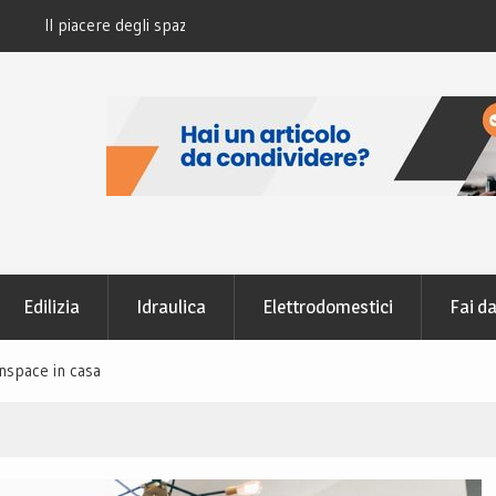
’importanza di un arredo
Come scegliere l’agenzia immobiliare pe
casa
Edilizia
Idraulica
Elettrodomestici
Fai da
nspace in casa