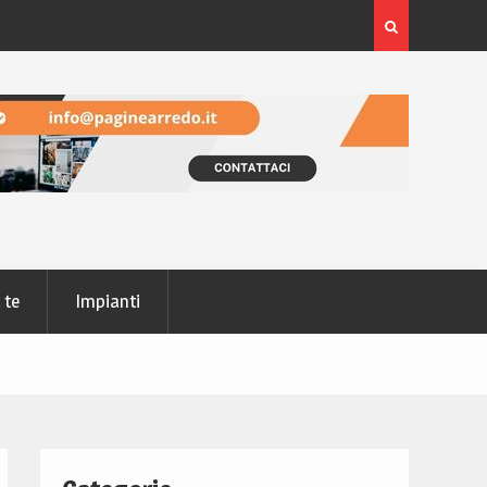
r comprare
Come risparmiare e creare un futuro migliore grazie 
tuo fotovoltaico residenziale
 te
Impianti