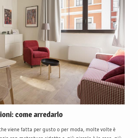
ioni: come arredarlo
he viene fatta per gusto o per moda, molte volte è