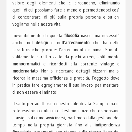
valore degli elementi che ci circondano,
eliminando
quelli di cui possiamo fare a meno e permettendoci così
di concentrarci di più sulla propria persona e su chi
vogliamo nella nostra vita.
Inevitabilmente da questa
filosofia
na
sc
e una necessità
anche nel
design
e
n
ell’
arredamento
che
ha delle
caratteristiche pro
prie: l’arredamento minimal è infatti
solitamente caratterizzato da pochi arredi, solitamente
monocromatici
e rico
ndotti
alla corrente
vintage
o
modernariato
. Non si ricercano dettagli bizzarri ma si
ricerca la massima efficienza e praticità, l’oggetto deve
in pratica fare egregiamente il suo lavoro per meritarsi
di non essere eliminato!
Il salto per adattarsi a questo stile di vita è ampio ma in
rete esistono centinaia di testimonianze che dispensano
consigli sul come avvicinarsi, partendo dalla gestione del
tempo nella propria giornata fino alla
indipendenza
finanziaria
, ar
go
menti che stanno sulla stessa linea del