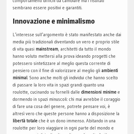
comportamenti difficili da cambiare ma i risultati
sembrano essere positivi e garantiti.
Innovazione e minimalismo
L’interesse sull’argomento è stato manifestato anche dai
media più tradizionali diventando un vero e proprio stile
di vita quasi
mainstream
, archit
etti da tutto il mondo
hanno volu
to mettersi alla prova ideando progetti che
potessero sintetizzare al meglio questa corrente di
pensiero con il fine di valorizzare al meglio gli
ambienti
minimal
. Sono anche molti gli individui che hanno scelto
di passare la loro vita in spazi grandi quanto una
roulotte, cucinando su fornelli dalle
dimensioni minime
e
dor
mendo in spazi min
uscoli: chi mai avrebbe il coraggio
di fare una cosa del genere, potrete pensare voi, è
altresì vero che queste persone hanno a disposizione la
libertà totale
che è un dono immenso. Abitando in una
roulotte per loro viaggiare in ogni parte del mondo e