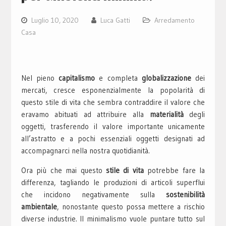
Luglio 10, 2020
Luca Gatti
Arredamento
Casa
Nel pieno
capitalismo
e c
om
pleta
globalizzazione
dei
merc
ati, cresce esponenzialmente la popolarità di
questo stile di vita che sembra contraddire il valore che
eravamo abituati ad attribuire alla
materialità
degli
oggetti, trasferendo il valore importante unicamente
all’astratto e a pochi essenziali oggetti designati ad
accompagnarci nella nostra quotidianità.
Ora più che mai questo
stile di vita
potr
eb
be fare la
differenza, tagliando le produzioni di articoli superflui
che incidono negativamente sulla
sostenibilità
ambientale
, no
nos
tante questo possa mettere a rischio
diverse industrie. Il minimalismo vuole puntare tutto sul